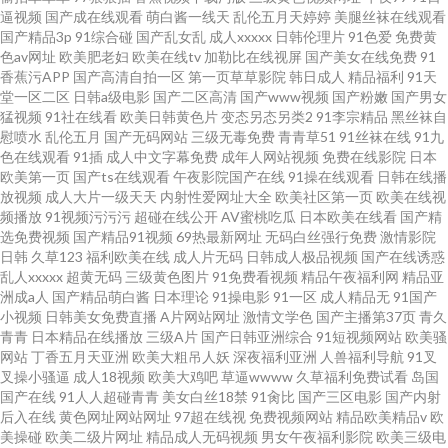
逼视频
国产成在线观看
萌白酱一线天
乱伦五月天婷婷
美腿丝袜在线观看
国产精品3p
91综合碰
国产乱女乱
成人xxxxx
日韩伦理片
91色爱
免费黄
色av网址
欧美肥老妇
欧美在线tv
加勒比在线视屏
国产美女在线免费
91
香蕉污APP
国产高清自拍一区
第一页草草影院
韩日成人
精品福利
91天
堂一区二区
日韩a级电影
国产二区高清
国产www视频
国产粉嫩
国产男女
猛视频
91社在线看
欧美日韩黄色片
变态另态另类2
91李宗精品
黑丝袜自
慰喷水
乱伦五月
国产无码网站
三级无毒免费
青青草51
91丝袜在线
91九
色在线观看
91插
成人中文字幕免费
成年人网站视频
免费在线影院
日本
欧美第一页
国产ts在线观看
午夜影院国产在线
91操在线观看
日韩在线播
放视频
成人大片一级天天
内射性爱网址大全
欧美社区第一页
欧美在线视
频播放
91视频污污污
超碰在线公开
AV蜜桃吃瓜
日本欧美在线看
国产精
选免费视频
国产精品91视频
69热最新网址
无码白丝强行免费
激情影院
日韩
久草123
福利欧美在线
成人片无码
日韩成人极品视频
国产在线诱惑
乱人xxxxx
超黄无码
三级黄色图片
91免费看视频
精品午夜福利网
精品亚
洲成a人
国产精品萌白酱
日本理论
91操电影
91一区
成人精品无
91国产
小视频
日韩美女免费直播
A片网站网址
激情文学色
国产主播第37页
青久
青青
日本精品在线播放
三级A片
国产日韩亚洲综合
91短视频网站
欧美骚
网站
丁香五月天亚洲
欧美大粗吊人妖
深夜福利亚洲
人兽福利导航
91叉
叉操小骚逼
成人18视频
欧美大鸡吧
草逼wwww
久草福利免费试看
岛国
国产在线
91人人超碰青青
美女白丝18禁
91肏比
国产三区电影
国产内射
后入在线
黄色网址网站网址
97超在线视
免费视频网站
精品欧美精品v
欧
美操碰
欧美二级片网址
精品成人无码视频
男女午夜福利影院
欧美三级电