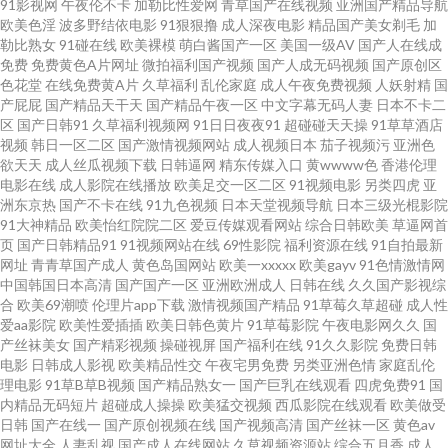
91影视网
午夜伦不卡
加勒比性爱网
青草国产在线视频
亚洲国产精品导航
欧美色淫
波多野结依电影
91狠狠撸
成人深夜电影
精品国产美女剃毛
加
AV大香蕉 www韩日三级 97资源国产 亚洲偷牌自拍 天天干视频网 欧美精品偷
勒比熟女
91碰在线
欧美裸模
萌白酱国产一区
美国一级AV
国产人在线成
免费
免费黄色A片网址
微拍福利国产视频
国产人成无码视频
国产原创区
色花堂
在线免费黄A片
久草福利
乱伦家庭
成人午夜免费视频
人妖射精
国
拍 精品亚洲成人传媒 韩国伊人网 豆花传媒91 超碰视干 97亚州综合一页 91重
产屁屁
国产精品天干天
国产精品午夜一区
中文字幕无码人妻
日本不卡二
区
国产日韩91
久草福利视频网
91日日夜夜91
超碰碰天天操
91草草酒店
口味视频 影音先锋福利资源 亚洲免费黄色网止 午夜福利老司机 亚洲变态制
视频
韩日一区二区
国产激情视频网站
成人视频日本
茄子视频污
亚洲色
欲天天
成人丝瓜视频下载
日韩逼网
精东传媒入口
黄wwww色
香港伦理
电影在线
成人影院在线播放
欧美足交一区二区
91视频电影
另类四虎
亚
服另类 天天艹天天 熟妇TV 色爺爺网站视频 青青伊人大香蕉 日韩色区 欧美一
洲东京热
国产不卡在线
91九色视频
日本天堂视频导航
日本三级光棍影院
91大神精品
欧美怡红院院二区
爱豆传媒观看网站
综合日韩欧美
草逼网首
区 久草午夜福利 伦理色福利吧 久草免费新视频 一本道丁香影院 四虎密臀av
页
国产日韩精品91
91视频网站在线
69性影院
福利资源在线
91自拍最新
网址
青青草国产成人
黄色岛国网站
欧美一xxxxx
欧美gayv
91色情激情网
中国韩国日本高清
国产国产一区
亚洲欧洲成人
日韩在线
久久国产影视综
蜜桃 五月天福利网 日日操操操 日韩欧美黄色 欧美日韩中色色 欧美偷偷撸 老
合
欧美69潮喷
伦理片app下载
激情视频国产精品
91草莓久草超碰
成人性
爱aa影院
欧美性爱插插
欧美日韩色黄片
91草莓影院
午夜电影网久久
国
湿机福利看片 日韩αⅴ 99热只有 传媒二区传媒 人人搞超碰免费 超碰自p拍 欧
产丝袜美女
国产精彩视频
操碰视屏
国产福利在线
91久久影院
免费日韩
电影
日韩成人影视
欧美精品性交
午夜宅男免费
另类亚洲色情
家庭乱伦
理电影
91草B草B视频
国产精品熟女一
国产巨乳在线观看
四虎免费91
国
美在线A片 亚洲天堂第一网 在线天堂乱轮网站 91岛国 伊人福利影院 天天透
内精品无码短片
超碰成人操操
欧美猛交视频
西瓜影院在线观看
欧美做受
日韩
国产在线一
国产原创视频在线
国产视频高清
国产丝袜一区
黄色av
伊人 欧美狼友91 九九久久香蕉草 久久不卡 果冻传媒做爱 豆花吃瓜网 变态另
网址大全
人妻乱视
国产成人在线网站
久草视频资源站
综合五月香
成人