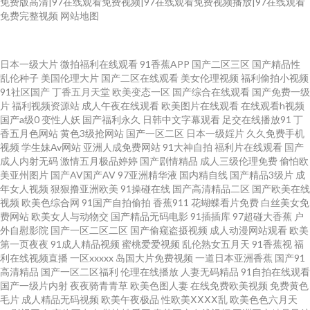
免费版高清|97在线观看免费视频|97在线观看免费视频播放|97在线观看
免费完整视频
网站地图
俺去啦AV官方 超碰在线免费9 国产精品中文 国产精品视频xⅩ 超碰91人人 91
日本一级大片
微拍福利在线观看
91香蕉APP
国产二区三区
国产精品性
乱伦种子
美国伦理大片
国产二区在线观看
美女伦理视频
福利偷拍小视频
91社区国产
丁香五月天堂
欧美变态一区
国产综合在线观看
国产免费一级
社区成人在线 91日韩高清 伊人打炮网 最新无码伦理片 亚洲三级片网 香蕉伊
片
福利视频资源站
成人午夜在线观看
欧美图片在线观看
在线观看h视频
国产a级0
变性人妖
国产福利永久
日韩中文字幕观看
足交在线播放91
丁
人久操 天天肏逼 天天干无码 日本日屄 人人看人人摸97 麻豆专区 久草资源福
香五月色网站
黄色3级抢网站
国产一区二区
日本一级婬片
久久免费手机
视频
学生妹Av网站
亚洲人成免费网站
91大神自拍
福利片在线观看
国产
成人内射无码
激情五月极品婷婷
国产剧情精品
成人三级伦理免费
偷怕欧
利站 久久精品在这里 久久av人体电影 久久91人 国产超踫AV www人人肏 97
美亚州图片
国产AV国产AV
97亚洲精华液
国内精自线
国产精品3级片
成
年女人视频
狠狠撸亚洲欧美
91操碰在线
国产高清精品二区
国产欧美在线
超碰性爱 91黄页视频 午夜精品久久99 天堂AV淫导航 日本AV中文字幕 日本a
视频
欧美色综合网
91国产自拍偷拍
香蕉911
花蝴蝶看片免费
白丝美女免
费网站
欧美女人与动物交
国产精品无码电影
91插插库
97超碰大香蕉
户
外自慰影院
国产一区二区二区
国产偷窥盗摄视频
成人动漫网站观看
欧美
级啪在线看 人妻福利老司机 老司机夜夜操 老司机午夜性大片 国产亚洲V^ 肏
第一页夜夜
91成人精品视频
蜜桃爱爱视频
乱伦熟女五月天
91香蕉视
福
利在线视频直播
一区xxxxx
岛国大片免费视频
一道日本亚洲香蕉
国产91
屄图片吴梦梦 91综合资源 91爱国国产精品 在线视频97 伊人大香蕉人综合 午
高清精品
国产一区二区福利
伦理在线播放
人妻无码精品
91自拍在线观看
国产一级片内射
夜夜骑青青草
欧美色图人妻
在线免费欧美视频
免费黄色
毛片
成人精品无码视频
欧美午夜极品
性欧美ⅩⅩⅩⅩ乱
欧美色色六月天
夜av理论 人人操操人人 美女豆花视频 激情五月天影院 大香蕉久久成网 成人