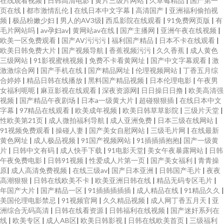
在线观看视频
|
日韩高清电影
|
黄片三级片网站
|
久草莓精品
|
国产第一
页在线
|
都市激情乱伦
|
在线日本中文字幕
|
高清国产
|
亚洲福利偷拍视
频
|
极品粉嫩少妇
|
男人的AV3级
|
西瓜影院在线观看
|
91免费网页版
|
有
毛片网站吗
|
av孕妇av
|
黄网站av在线
|
国产主播网
|
亚洲午夜在线视频
|
欧美一区免费观看
|
国产AV污污污
|
福利国产精品
|
日本不卡在线观看
|
欧美日韩免费大片
|
国产视频导航
|
香蕉视频污污
|
久久香蕉
|
成人黄色
三级网站
|
91影视蜜桃视频
|
免费不卡看黄网址
|
国产中文字幕观看
|
激
激激综合网
|
国产手机在线
|
国产精品网址
|
伦理视频网站
|
丁香五月综
合婷婷
|
精品日韩在线播放
|
黑料国产精品视频
|
日本伦理电影
|
午夜男
女福利呃呃
|
麻豆影视在线观看
|
深夜资源网
|
日日操日日撸
|
欧美高清强
视频
|
国产精品午夜剧场
|
日本a一级黄大片
|
超碰狠狠插
|
在线日本中文
字幕
|
97精品在线观看
|
欧美成年视频
|
欧美日韩草草影院
|
三级片天堂
|
性欧美第21页
|
成人微拍福利导航
|
成人亚洲免费
|
日本三级在线网站
|
91视频免费观看
|
操碰人妻
|
国产美女自慰网站
|
三级毛片网
|
在线最新
黄色网址
|
成人极品视频
|
91国产视频网站
|
91插插插抱抱
|
国产一级黄
片
|
日韩中文有码
|
成人快手下载
|
91电影天堂
|
美女午夜暴露网站
|
日韩
午夜免费电影
|
日韩91视频
|
性爱成人片第一页
|
国产美女福利
|
青青操
原
|
成人高清免费视频
|
在线三级av
|
国产日本亚洲
|
日韩国产毛片
|
夜夜
高潮狠狠
|
日韩在线欧美不卡
|
欧美亚洲日韩在线
|
精品无码专区毛片
|
年国产大片
|
国产精品一区
|
91插插插插插
|
成人精品在线
|
91精品久久
|
美国伦理电影禁忌
|
91视频官网
|
久久精品视频
|
成人网丁香五月天
|
亚
洲综合无码高清
|
日韩在线看资源
|
日韩福利在线视频
|
国产迷奸系列在
线
|
欧美专区
|
成人AB区
|
欧美日韩影视
|
日韩在线欧美首页
|
三级福利