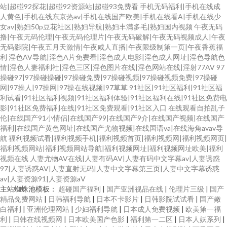
站|超碰92探花|超碰92资源站|超碰93免费看
手机无码福利|手机在线成
人黄色|手机在线东京热av|手机在线国产欧美|手机在线看A|手机在线少
女av|熟妇50p豆花社区|熟妇导航|熟妇丰满多毛|熟妇国内视频
午夜无码
撸|午夜无码伦理|午夜无码伦理片|午夜无码破解|午夜无码视频成人|午夜
无码影院|午夜五月天激情|午夜咸人直播|午夜限级制第一页|午夜香蕉福
利
淫色AV导航|淫色A片免费看|淫色成人电影|淫色成人网址|淫色导航色
情|淫色人妻福利社|淫色三区|淫色图片在线|淫色网站在线|淫射77AV
97
操碰97|97操碰操碰|97操碰免费|97操碰视频|97操碰视频免费|97操碰
网|97操人|97操网|97操在线视频|97草草
91社区|91社区福利|91社区福
利试看|91社区福利视频|91社区福利体验|91社区福利在线|91社区免费电
影|91社区免费福利在线|91社区免费观看|91社区入口
在线观看自拍乱子
伦|在线国产91小情侣|在线国产99|在线国产9介|在线国产视频|在线国产
福利|在线国产黄色网址|在线国产尤物视频|在线国语va|在线海角avav导
航
福利视频试看|福利视频手机|福利视频首页|福利视频网|福利视频网页|
福利视频网站|福利视频网站导航|福利视频网址|福利视频网址欧美|福利
视频在线
人妻尤物AV在线|人妻有码AV|人妻有码中文字幕av|人妻诱惑
97|人妻诱惑AV|人妻直射无码|人妻中文字幕第三页|人妻中文字幕诱惑
av|人妻资源91|人妻资源aV
主站蜘蛛池模板：
超碰国产福利
|
国产亚洲视品在线
|
伦理片三级
|
国产
精品免费网站
|
日韩福利导航
|
日本不卡影片
|
日韩影院试试看
|
国产嫩
白福利
|
亚洲伦理网站
|
少妇福利导航
|
日本成人免费视频
|
欧美第一福
利
|
日韩在线视频网
|
日本欧美国产色影
|
福利第一二区
|
日本人妖系列
|