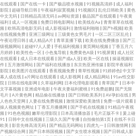
在线观看
|
国产在线一卡
|
国产极品喷水视频
|
91视频高清婷
|
成人福利
影院
|
超碰导航日韩
|
午夜福利寂寞视频
|
91视频区
|
乱伦日韩欧美
|
黄色
中文无码
|
日韩精品高清无码
|
av网站资源
|
极品国产在线观看
|
午夜黄
福利
|
成人一区视频
|
免费日韩电影网站
|
欧美线在Aa
|
青青草草在线视
频
|
欧韩高清电影无码
|
成人影视福利
|
激情福利啪啪
|
国产h视频
|
欧美
在线视频免费
|
亚洲三级网址
|
三级黄色女男毛片
|
一区二区三区乱伦
|
午夜论理日韩
|
成人精品A片
|
青草直播下载
|
欧美在线免费播放
|
国产三
级视频网站
|
超碰97人人爱
|
手机福利视频
|
黄页网站视频
|
丁香五月六
月婷婷
|
欧美性色一区
|
小色鬼导航
|
免费黄色A级
|
91视屏黄
|
成人社区
在线观看
|
成人日本在线观看
|
国产成a人亚
|
欧美一区在线
|
操逼视频软
件
|
五月激情网站
|
国产福利在线播放
|
东京热亚洲传媒
|
影院半夜福利
影院
|
欧美图片在线观看
|
香蕉视频免费
|
青草性视频
|
91婷婷色
|
中文字
幕人成在线
|
a片网址在线观看
|
成人影视网
|
成人精品网站
|
91av性交影
院
|
日韩在线电影网
|
久草福利网
|
日本伦理电影观看
|
青草国产
|
日本中
文字幕视频
|
亚洲成年电影
|
午夜夫妻福利蜜桃
|
91免费超鹏
|
国产无限
毛片
|
A片黄色网
|
精品偷在线播放
|
国产日韩欧美系列
|
AV孕妇在线
|
男
人色色天堂网
|
人妻在线免费视频
|
激情深爱欧美激情
|
免费一级片观看
|
操人视频黄色网址
|
丁香五月播播网
|
国产手机在线视频
|
91精品午夜视
频
|
91色色视频
|
嫩草伦理影院
|
日本高清播放器
|
毛片正版不卡
|
爰上碰
91
|
日韩中文在线视频
|
三级久久国产专播
|
自拍偷拍第1页
|
在线不卡日
欧美
|
影音先锋高清无码
|
国产精品无码网站
|
四虎九一
|
日韩激情网
|
国
产视频综合网
|
国产日本韩国视频
|
国产女生喷水视频
|
国产日韩成人影