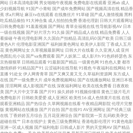
网站
日本高清电影网
男女啪啪午夜视频
免费电影在线观看
亚洲ab
成人
少妇视频导航
91国产小青蛙
国产成年免费网站
国产视频高清在线
精品香
视频观看 91性吧 91次元黄色观看 亚洲日韩资源 天天干天操 亚洲a级 午夜网
蕉
求a片网址
麻豆tv在线观看
在线撸丝片
91草碰
国产成人激情视频
黑料
吃瓜精品偷拍
91大神合集
成人拍拍拍免费
香港伦理剧
日韩大片观看网址
日韩免费电影
91羞羞视频
国产网站
青草全福视在线
性导航影视AV
日本
址AV 日本3级片网站 久草大香 豆花午夜 国产精品夜夜 国产AV五码韩 国内自
一级在线视频
国产好片浮力
91久操
国产精品成人在线
精品免费看
人人
看操碰
午夜伦理电影网
久久国自产拍精品
高清乱码0
国产欧美
日韩三级
拍97超碰 国产美女艹B 草逼福利视频导航 精品成人亚洲 精品一二三专区 大
黄色A片
伦理电影亚洲国产
福利姬黄色网址
欧美伊人影院
丁香成人五月
花
黄色网网址女
久草视频最新网址
日韩大片在线看
久久亚洲人成
亚州
色图乱伦小说
国产va免费观看
国产人妖第二
成人影片h
91色婷婷瑟色
东
香蕉资源共享 97福利姬 超碰人人操91 超碰超超超在线 91视频 91青娱乐首页
京热狠狠草
日韩精品观看
91最新国产精品
一级黄色网
91色色人妻
都市
激情婷婷
91精品国产91
云涩福利在线导航
91视色
午夜福利在线网站
91
亚洲AV黄色网址 日韩操B 美女瑟瑟网站 海角社区少妇 肏肏肏肏 91人人妻人
直播
91处女
伊人网青青草
国产又爽又黄又无
久草福利资源网
东方成人
在线
国产一级免费大片
成年免费视频网站
国产在线播放网站
亚洲日本视
频
淫淫网网
成人影视国产在线
深夜福利网址
欧美在线免费看
日夜夜欧
人干 av入口在线韩国 av高清电影资源 18网站视频污 影音先锋成人电影 色偷
美
国产大片中文字幕
国产片91
操久婷婷
91视频你懂得
黄色三级片毛片
免费电影片
日韩欧美爱爱
成人亚洲区
欧美性16
成人色情黄片在线
在线
拍网 欧美大片aa在线 狠狠干综合 成人天堂蜜桃在线 激情文学日韩无码 久草
观看亚洲精品
国产热综合
久草网视频在线看
午夜精品网影院
伦理片完整
版
黄视网站在线播放
国产片自拍
国产在线91
AV亚洲网址
国产经典三级
在线
丁香婷婷五月综合
五月花亚洲综合
国产影院第一页
乱码欧美孕交
热大香蕉 国产成人福利导航 国产传媒系列 黄色精东 海角熟女 午夜福利国产
超碰在线艹
日本在线护士
黄色三级免费网址
香港电影伦理片
91黄色电影
亚洲一区成人视频
国产福利电影
日韩成人影片
男的天堂网AV
国产精品
区 婷婷97色色网 青青依人在线 熟女人妻影音先锋 亚洲色图欧美 亚洲乱纶 亚