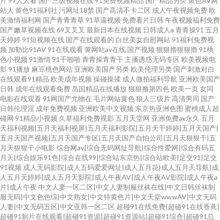
片
97人人看
国产三级视频在线
91免费视频精品
国产精品另类
黄色AV网
站人
黄色91福利社
污网址18禁
国产高清不卡二区
成人午夜视频免费
欧
美激情福利网
国产青青青草
91草逼视频
免费看片日韩
午夜视频福利免费
国产嫩草视频在线
69叉叉叉
最新日本在线视频
日韩成人a
青青操91
五月
天婷婷
91短视频在线
国产在线观看的
白丝美女自慰网站
91福利免费视
频
加勒比91AV
91在线观看
黄网站av在线
国产视频
狠狠擼狠狠擼
91桃
色小视频
91激情
91干啪啪
青青操青青干
主播诱惑无码专区
欧美视频电
影
91播放
麻豆桃色网站
亚洲欧美国产另类
欧美伦理另类
国产刺激对白
在线观看91精品
欧美成年视频
操碰操揉
成人微拍福利导航
亚洲欧美国产
日韩
成年在线观看免费
岛国精品在线播放
狠狠撸第四色
欧美一页
女同
电影在线观看
91网国产尤物在
毛片网站黄色
狼人三级片
高清男同
国产
日韩伦理淫
成年免费视频
亚洲欧美中文视频
东京热亚洲色图
蜜桃成人超
碰网
91精品小视频
久草福利免费视影
五月天堂网
亚洲免费av永久
五月
天福利视频|五月天福利视屏|五月天福利影院|五月天干婷婷|五月天国产|
五月天国产视频|五月天国产专区|五月天国产自怕公司|五月天狠狠干|五
月天狠狠干小电影
综合网av|综合无码网址导航|综合性爱网|综合有码五
月天|综合娱乐91色|综合在线99|综合站东京热|综合站欧美|足交91|足交
91视频
成人无码影院|成人五码爱爱网址|成人五月花|成人五月天导航|成
人五月天婷婷|成人五月天影院|成人午夜AV|成人午夜AV影院|成人午夜a
片|成人午夜
中文人妻一区二区|中文人妻制服丝袜在线|中文日韩丝袜制
服无码|中文色色综|中文熟女|中文特黄色片|中文天堂wwwAV|中文无码
人妻|中文无码五区|中文亚韩一区二区
超碰91在线免费|超碰91在线香蕉|
超碰91制片在线观看|超碰91资源|超碰91资源站|超碰91综合|超碰91总