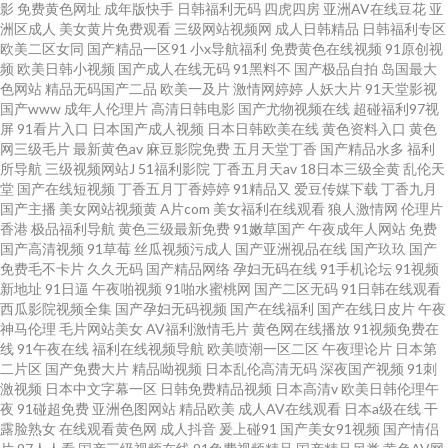
影
免费黄色网址
成年版快手
日韩福利无码
四虎四房
亚洲AV在线豆花
亚
洲区成人
美女黄片免费观看
三级网站视频网
成人日韩精品
日韩福利专区
欧美二区女同
国产精品一区91
小x导航福利
免费黄色在线视频
91原创视
频
欧美日韩小视频
国产成人在线无码
91黑料不
国产极品自拍
岛国最大
色网站
精品无码国产二品
欧美一及片
激情网婷婷
人妖大片
91天堂影视
国产www
成年人伦理片
高清日韩电影
国产尤物视频在线
超碰福利97视
屏
91看片入口
日本国产成人视频
日本日韩欧美在线
黄色资料入口
黄色
网三级毛片
最新黄色av
麻豆影院免费
五月天堂丁香
国产精品水多
福利
所导航
三级视频网站J
51福利影院
丁香五月天av
18日本三级全黄
乱伦天
堂
国产在线短视频
丁香五月丁香婷婷
91精品又
爱豆传媒下载
丁香九月
国产主播
美女网站视频黄
A片com
美女福利在线观看
狼人激情网
伦理片
香港
极品福利导航
黄色三级最新免费
91嫩草国产
午夜成年人网站
免费
国产高清视频
91草莓
丝瓜视频污成人
国产亚洲视品在线
国产玖玖
国产
免费毛不卡片
久久无码
国产精品网络
孕妇无码在线
91手机论坛
91视频
新地址
91日逼
午夜啪视频
91啪水蜜桃网
国产二区无码
91日韩在线观看
西瓜影院视频全集
国产孕妇无码视频
国产在线福利
国产在线日皮片
午夜
神马伦理
毛片网站美女
AV福利激情毛片
黄色网在线播放
91视频免费在
线
91午夜在线
福利在线视频导航
欧美喷潮一区二区
午夜理论片
日本第
二片区
国产免费大片
精品呦视频
日本乱伦高清无码
深夜国产视频
91刺
激视频
日本中文字幕一区
日韩免费精品视频
日本高清v
欧美日韩伦理午
夜
91碰超免费
亚洲色图网站
精品欧美
成人AV在线观看
日本a级在线
干
露脸熟女
在线观看黄色网
成人抖音
爰上碰91
国产美女91视频
国产情侣