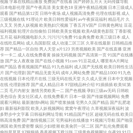
视频
字幕在线精品播放
免费国产在线看
国产婷婷五月天
无码传媒导航
日本电影伦理
国产午夜高清
美女黄色18
亚洲午夜精品视频
日本三级成人
观看
国产精品第12页
日韩午夜场
成人视频高清免费
伦理在线影视
成人
品网黄 国产在线网址 日韩A1电影 亚州另类春色小说 97另类高清影院 91福利
三级视频在线
91理论片
欧美日韩性爱福利
av午夜探花福利
精品毛片
久
久叉叉
另类人妖视频
欧美熟妇穴视频
丁香五月V国产
日韩黄色网址
豆花
在线看 亚洲午夜激情网站 亚洲的图色 天堂av影院 人人妻超碰 欧日无码 美女
福利视频
轮理片自拍偷拍
日韩欧美美女视频
欧美A级黄色影院
丁香影视
五月花
福利视频电影久久
污污污污免费
91金典免费
欧美三级日本
成人
在线吃瓜网站
成人岛国影院
成人动漫二区三区
久草在线最新
日韩精品推
被草网站 丝袜后入91 51国产成人自拍 97在线超碰丝袜 抖阴在线免费
荐
国产精品一区自拍
男人天堂
a片123
另类视频欧美
国产在线直播
亚洲
卡一卡二
成人在线免费看黄
操操无码视频
国产高清第一页
91国产在线播
放
国产女人夜夜做
国产在线小视频
91com
91豆花成人
哪里有A片网址
精产国品
香蕉视频国产精品
91九色福利
成人国产无线视
欧美日韩性生活
片
国产伦理剧
国产精品无套无码
成年人网站免费
国产精品1000
91九色
在线视频
日本伦理片在线
三级无码在线天堂
久久成人亚洲
日本中文视频
在线
伦理剧推荐
国产成人精品日本
97甜桃品种介绍
91插插插
欧美SE第
二页
毛片内射女
激情另类欧美一二
国产色视频
孕妇三级av无码
日韩欧
美色综合
美女社区成人
在线免费看片
日本一级
国产传媒视频网站
免费
观看污网站
最新激情h网站
国产喷浆抽搐
宅男久久国产精品
国产乱肥老
妇
最新福利影院
欧美人妖视频网站
窝窝午夜理论
久草视频深夜福利
波
多野步中文字幕
日韩福利网址导航
91精品国产社区
超碰无码在线
欧美日
韩高清免费
国产激情视频三区
宅男福利在线播放
91视频污导航
国产啪亚
洲国
欧美性爱密臀
疯狂少妇喷潮
欧美肏屄一区二区
国产乱伦免费观看
偷拍草草草
97狠狠插
香蕉视频下载污版
三级黄色视频网址
午夜99
91日