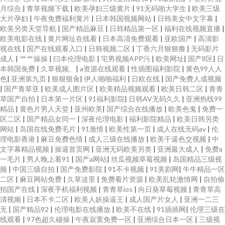
月综合
|
青草视频下载
|
欧美孕妇三级黄片
|
91无码啪大学生
|
欧美三级
大片孕妇
|
午夜免费福利黄片
|
日本韩国视频网站
|
日韩美女中文字幕
|
欧美另类天堂导航
|
国产精品麻豆
|
日韩精品第一区
|
福利在线视频直播
|
欧美电影在线
|
黄片网址在线看
|
日本高清免费观看
|
亚欧国产
|
高清影
视在线
|
国产在线观看入口
|
日韩视频二区
|
丁香六月狠狠撸
|
无码影片
成人
|
艹艹操操
|
曰本伦理电影
|
宅男视频APP污
|
欧美网址
|
国产8区
|
日
本韩国免费
|
久草视频、
|
a资源在线观看
|
性插图福利影院
|
黄色99人人
色
|
亚洲第九页
|
狠狠狠肏
|
伊人啪啪福利
|
日欧在线
|
国产免费人成视频
|
国产青草亚
|
欧美成人图片区
|
欧美精品视频观看
|
欧美日韩二区
|
青青
草国产自拍
|
日本第一片区
|
91福利影院
|
日韩AV无码久久
|
亚洲热线99
精品
|
黄色片男人天堂
|
亚州欧美
|
国产综合在线播放
|
欧美色鬼
|
免费一
区二区
|
国产精品女同一
|
深夜伦理电影
|
福利影院精品
|
欧美日韩另类
网站
|
岛国在线免费毛片
|
91激情
|
欧美性第一页
|
成人在线无码av
|
伦
理电影香港
|
麻豆免费色情
|
成人三级在线播放
|
欧美干逼色交视频
|
中
文字幕精品视频
|
操逼首页网
|
亚洲无码欧美另类
|
亚洲最大成人
|
免费a
一毛片
|
男人晚上看91
|
国产a网站
|
丝瓜视频草莓视频
|
岛国精品三级视
频
|
中国三级自拍
|
国产免费影院
|
91不卡视频
|
91美剧网
|
牛牛精品一区
二区
|
麻豆网站免费
|
久草这里
|
免费看片资源
|
欧美乱轮激情网
|
自拍偷
拍国产在线
|
深夜手机福利视频
|
青青草ios
|
向日葵草莓视频
|
青青草高
清视频
|
日本不卡二区
|
欧美人妖操逼王
|
成人国产片女人
|
亚洲一二三
无
|
国产精品92
|
伦理电影在线播放
|
欧美不在线
|
91插插网
|
伦理三级在
线观看
|
97色超久碰操
|
午夜寂寞免费一区
|
亚洲综合日本一区
|
三级视