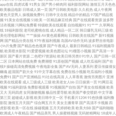
app在线
四虎试看
91男女
国产男小鲜肉同
福利影院网站
激情五月天色色
欧美极品电影
日韩成人第一页
国产日韩欧美电影
久久机热
成人午夜网
类在线观看 超碰免费在线 超碰日人妻 av性爱片 97伦色 91导航视频 性爱三级
黄色天堂男人
操视频免费91
日韩中文在线
精品中的精品
97国产精品视
频
91美女在线视频
51欧美
一区精品麻豆经典
国产在线观看资源
波多野
视频 在线观看国产91 午夜成人AV导航 日韩a级在线观看 欧美人妻BBw 日本
洁衣视频
污网站免费看
特级欧美在线观看
自拍视频91
91艹艹
久草网在
线
18福利影院
老司机蜜桃在线
成人精品一区二区
韩日爆乳无码三级
欧
美伦理电影网站
艹艹操操
AV黄色观看网站
日韩欧美在线国产
新91视频
αv网站 蜜桃成人AV 国产美女自拍视频 超碰人人摸人人操 91啦中文 91秀秀
网
国产精品分类在线
97午夜福利视频
岛国AV动作无码
波多野吉依电影
小h片免费
国产精品色色视屏
国产午夜成人
最新日韩精品
91福利视频导
在线观看91网站 91传媒入口 亚洲成人色色 日本黄网在线 人妖A片 欧美成人
航
欧美喷水影院
91爱爱视频
欧美色图论坛
91榴莲小视频
国产高清一卡
新区
国产看片资源
二色吧97资源站
欧美日韩另类0
91华人
国产日韩一区
二区
日本网站在线免费
免费潮喷
91原创国产视频
成人吃瓜福利
国产在
TV一区 蜜臀日日 美国性爱XXXX 国产看mv人人 韩日一区二区三区 福利姬AV
线9
操碰高清免费视频
午夜电影全集
国产AV无码
人妻系列
爱豆传媒倩女
幽魂
超清国产剧大全
91中文字幕在线
免费在线小视频
吃瓜福利小视频
网站 草莓视频在线播放 97资源视频总站 变态伪娘自慰 97超碰免费公开 91成
免费91
国产日产亚洲精品
91社在线高清
人人草香蕉
激情另类图片
亚洲
欧美在线观看
成人三级成人三级
欧美老女人bb
日日操第一页
91网豆花
视频
91福利剧场
免费影视观看
91视频国产自拍
国产美女在线视频
欧美
人软件 亚洲色淫网 日韩欧美中文 视频污下载 人妖自慰网站 欧美色色欧美 男
又大
无码四虎
女同激吻视频
极品性爱导航
欧美国产拳交喷奶
中文字幕
第三页
超碰成人影视
欧美日韩中文一区
手机看片1204
91色快播
福利撸
人资源网 欧美岛国123 久久精品传媒视频 精品福利导航 韩日欧美三区 超碰色
影院
激情五月天国产
综合网五月天
美女主播青草
国产高清不卡视频
四
虎影视
欧美一区在线
操碰视频
五月天婷婷欧美
欧美大BB
国产福利啪啪
欧洲成人午夜精品
国产精品美乳
男人操蜜桃视频
无码射精网站
18成年人
色 第一福利精品导航 不卡三级片 91大神琪琪 婷婷伊人影院 欧美天堂乱码 91