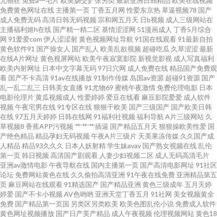
尤物在
免费a一毛片
欧美肠交扩张另类
最新亚洲日韩精品
欧美在线视频
免费黄色网址在线
主播第一页
丁香五月网
性爱东京热
草逼视频78
国产
成人免费无码
高清日韩无码视频
宗和网五月天
日b视频
成人三级网站在
洲金典AA 日韩色欧 深夜小视频 三级av片在线看 欧美第18页 黄色小说视频网
主播福利姬h在线
国产精一精二区
基情涩涩网
51漫画成人
丁香5月综合
网
91爱爱com
伊人涩涩射
黄色视频网址导航
91国在线观看
91最新自拍
址 大香蕉h 久久午夜国产精 国产精品第5页 午夜福利色av 91做爱高清 久久草
黄色软件91
国产操女人
国产乱人
欧美乱欲视频
超碰吃瓜
久草涩涩
最新
在线A片网址
黄色视屏网站
欧美午夜寂寞影院
新视觉影视
成人写真福利
欧美内射网址
日本中文字幕无码
97日穴网
成人免费在线
精品国产免费观
午夜福利 人人妻人人肏 91色图 国产三级免费版权 五月花成人 激情肏屄一三
看
国产不卡高清
91av在线播放
91制作传媒
岛国av资源
超碰91资源
国产
乱一乱二乱三
日韩美女直播
91尤物69
蜜桃午夜激情
免费伦理电影
日本
四区 久久肏狠狠肏视频 欧美另类色图 91麻豆国产蜜臀 亚洲欧美色图自拍 第
电影伦理片
黄瓜视频成人
性爱婷婷
爱豆在线看
麻豆影院爱爱
成人软件
视频
午夜宅男在线
91专区在线
狠狠干欧美
国产三级国产
国产欧美日韩
在线
97五月天婷婷
日韩在线网
91福利社视频
福利导航
A片三级网站
久
一福利色导 国产视频在线91 日本丝袜足交 成人在线观看伊人 天天拍天天干
草视频8
香蕉APP污视频
艹艹艹插逼
国产精品五月天
狠狠操欧美性爱
国
产绝色精品
精品孕妇无码视频
午夜A片三级片
天美果冻传媒
久久国产成
AV在线资源站 日韩性爱网 国产精品熟 黄色无码91精东 福利你懂的 国产视频
人精品
精品93久久久
日本人妖射精
学生妹avav
国产熟女视频在线
乱伦
第一页
韩日视频
高清国产剧观看
人妻少妇视频二区
成人无码高清毛片
亚洲av激情电影
午夜导航在线
国内主播第一页
国产高清电影网址
91社区
在线91 超碰97制服 91网站观看 Av天堂资源站 国产视频一二三 国产丝袜熟女
论坛
免费网站黄色在线
久久偷拍高清亚洲
91午夜在线免费
亚洲精品第五
页
麻豆网站在线观看
91精选国产
国产精品亚洲
黄色三级成年
五月天婷
超碰在线超碰 wwwav黄色 91免费在线看 亚洲欧美中文日韩 日韩爽妇网 欧美
婷爱
国产不卡小视频
AV色哟哟
亚洲天堂丁香五月
91社网
美女视频黄全
免费
国产精品第一页国
另类区另类欧美
欧美色图乱伦小说
免费成人软件
黄色网址视频播放
国产日产美产精品
成人午夜视频
伦理视频网站
黄色18
老妇ⅹⅹⅹ 天天爽天天弄 亚洲操逼艺术 91传媒免费观看 午夜寻花在线观看 日