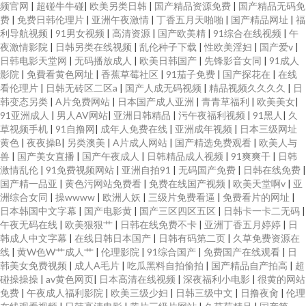
频官网
|
超碰牛牛碰
|
欧美另类日韩
|
国产精品资源免费
|
国产精品无码免
费
|
免费日韩伦理片
|
亚洲午夜激情
|
丁香五月天啪啪
|
国产精品网址
|
福
利导航视频
|
91男女视频
|
高清资源
|
国产欧美精
|
91综合在线视频
|
午
夜激情影院
|
日韩另类在线视频
|
乱伦种子下载
|
性欧美淫妇
|
国产爱v
|
日韩电影天堂网
|
无码播放成人
|
欧美日韩国产
|
先锋影音女同
|
91成人
影院
|
免費看黄色网址
|
香蕉草莓社区
|
91茄子免费
|
国产探花在
|
在线
看伦理片
|
日韩无砖区二区a
|
国产人成无码视频
|
精品视频久久久久
|
日
韩变态另类
|
A片免费网站
|
日本国产成人亚洲
|
青青草福利
|
欧美美女
|
91亚洲成人
|
男人AV网站
|
亚洲日韩精品
|
污午夜福利视频
|
91黑人
|
久
草视频手机
|
91自撸网
|
成年人免费在线
|
亚洲成年视频
|
日本三级网址
黄色
|
夜夜操B
|
另类澳美
|
A片成人网站
|
国产精选免费观看
|
欧美人与
兽
|
国产美女直播
|
国产午夜成人
|
日韩精品成人视频
|
91爽爽干
|
日韩
激情乱伦
|
91免费视频网站
|
亚洲自拍91
|
无码国产免费
|
日韩在线免费
|
国产精一品亚
|
黄色污网站免费看
|
免费在线国产视频
|
欧美天堂啊v
|
亚
洲综合女同
|
操wwww
|
欧洲人妖
|
三级片免费看逼
|
免费看片的网址
|
日本韩国中文字幕
|
国产电影黄
|
国产三区四区五区
|
日韩卡一卡二无码
|
午夜无码在线
|
欧美狠狠艹
|
日韩在线免费不卡
|
亚洲丁香五月婷婷
|
日
韩成人中文字幕
|
在线日韩日本国产
|
日韩有码第二页
|
久草免费资源在
线
|
黄W色W艹成人艹
|
伦理影院
|
91综合国产
|
免费国产在线观看
|
日
韩美女免费视频
|
成人A毛片
|
吃瓜黑料自拍偷拍
|
国产精品自产拍高
|
超
碰操操操
|
av黄色网页
|
日本高清在线视频
|
深夜福利小电影
|
很黄的网站
免费
|
午夜成人福利影院
|
欧美三级少妇
|
日韩三级中文
|
日撸夜肏
|
伦理