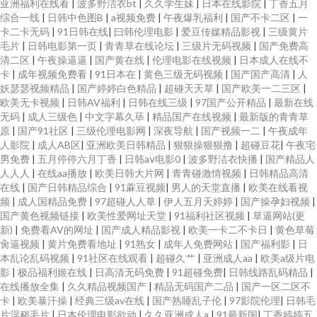
亚洲福利在线看
|
波多野洁衣bt
|
久久学生妹
|
日本在线影院
|
丁香五月
综合一线
|
日韩中色图B
|
a视频免费
|
午夜爆乳福利
|
国产不卡二区
|
一
卡二卡无码
|
91日韩在线
|
曰韩伦理电影
|
爱豆传媒精品影视
|
三级黄片
毛片
|
日韩电影第一页
|
青青草在线论坛
|
三级片无码视频
|
国产免费高
清二区
|
午夜操逼逼
|
国产黄在线
|
伦理电影在线视频
|
日本成人在线不
卡
|
成年视频免费看
|
91日本在
|
黄色三级无码视频
|
国产国产高清
|
人
妖瑟瑟视频精品
|
国产婷婷白色精品
|
超碰天天草
|
国产欧美一二三区
|
欧美无卡视频
|
日韩AV福利
|
日韩在线三级
|
97国产公开精品
|
最新在线
无码
|
成人三级色
|
中文字幕久荜
|
精品国产在线视频
|
最新版的青青草
原
|
国产91社区
|
三级伦理电影网
|
深夜导航
|
国产视频一二
|
午夜成年
人影院
|
成人AB区
|
亚洲欧美日韩精品
|
狠狠操狠狠撸
|
超碰豆花
|
午夜宅
男免费
|
五月停停六月丁香
|
日韩aⅴ电影0
|
波多野洁衣快播
|
国产精品人
人人人
|
在线aa播放
|
欧美日韩大片网
|
青青碰激情视频
|
日韩精品高清
在线
|
国产日韩精品综合
|
91蔴豆视频
|
男人的天堂直播
|
欧美在线看视
频
|
成人国精品免费
|
97超碰人人草
|
伊人五月天婷婷
|
国产操孕妇视频
|
国产黄色视频链接
|
欧美性爱网址天堂
|
91福利社区视频
|
草逼网站(更
新)
|
免费看AV的网址
|
国产成人精品影视
|
欧美一卡二不卡日
|
黄色草莓
肏逼视频
|
黄片免费看地址
|
91熟女
|
成年人免费网站
|
国产福利影
|
日
本乱论乱码视频
|
91社区在线观看
|
超碰久艹
|
亚洲成人aa
|
欧美a级片电
影
|
极品福利姬在线
|
日高清无码免费
|
91超碰免费
|
日韩线路乱码精品
|
在线播放全集
|
久久精品视频国产
|
精品无码国产二品
|
国产一区二区不
卡
|
欧美暴汗操
|
经典三级av在线
|
国产熟睡乱子伦
|
97影院伦理
|
日韩毛
片淫秽毛片
|
日本伦理电影欲动
|
久久亚洲成人a
|
91最新国
|
丁香婷婷五