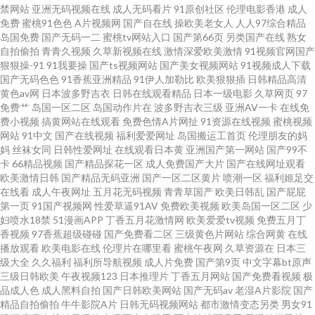
禁网站
亚洲无码视频在线
成人无码看片
91原创社区
伦理电影香港
成人
免费
蜜桃91色色
A片视频网
国产自在线
操欧美老女人
人人97综合精品
韩精品国产精品 欧美久久成人网站 青青草视频网 欧美成人日韩中文 超碰丝
岛国免费
国产无码一二
蜜桃tv网站入口
国产第66页
另类国产在线
熟女
自拍偷拍
青青久视频
久草新视频在线
激情深爱欧美激情
91视频官网国产
狠狠操-91
91我要操
国产ts视频网站
国产美女视频网站
91视频成人下载
袜 五月丁香色网 avtt伊人 欧州包情成人一区 国产草莓视频在线 91n免费处女
国产无码色色
91香蕉亚洲精品
91伊人加勒比
欧美狠狠插
日韩精品高清
黄色av网
日本波多野吉衣
日韩在线观看精品
日本一级电影
久草网页
97
在 大香蕉伊人现现 不卡无码日韩 国内福利视频 久热伊人 韩日激情av 东方av
免费艹
岛国一区二区
岛国动作片在
波多野吉衣三级
亚洲AV一卡
在线免
费小视频
搞黄网站在线观看
免费色情A片网扯
91资源在线视频
蜜桃视频
网站
91中文
国产在线视频
福利爱爱网址
岛国搬运工首页
伦理朋友的妈
一区黑料 欧美色图色 日韩你懂得 欧美色图中文 久久尹人综合网 韩国无码伦
妈
丝袜女同
日韩性爱网址
在线观看日本黄
亚洲国产第一网站
国产99不
卡
66精品视频
国产精品探花一区
成人免费国产大片
国产在线网址观看
理 福利剧场 色午夜影院啪啪 在线电影av 97超碰激情 足交在线播放 午夜极品
欧美激情日韩
国产精品无码亚洲
国产一区二区黄片
喷潮一区
福利姬足交
在线看
成人午夜网址
五月花无码视频
青青草国产
欧美日韩乱
国产屁屁
第一页
91国产视频网
性爱草逼91AV
免费欧美视频
欧美岛国一区二区
少
三级内射 婷婷一级视频 日本综合无码 欧美抖阴 久草免费在线色站 欧美性爱
妇喷水18禁
51漫画APP
丁香五月花激情网
欧美爱爱tv视频
免费五月丁
香视频
97香蕉超级碰碰
国产免费看二区
三级黄色片网站
综合网黄
在线
bb 深夜福利社区 午夜激情社区 伊人影院伊思7 五月天性爱网址 伊人综合另类
播放观看
欧美电影在线
伦理片在哪里看
蜜桃午夜网
久草资源在
日本三
级大全
久久福利
福利所导航视频
成人片免费
国产第9页
中文字幕bt原声
三级日韩欧美
午夜视频123
日本推理片
丁香五月网站
国产免费看视频
极
五月天婷婷色网 日韩精品一级 99拍99视频 久草福利视频蜜桃 欧美黄色28 日
品成人色
成人黑料自拍
国产日韩欧美网站
国产无码av
老湿A片影院
国产
精品自拍偷拍
牛牛影院A片
日韩无码视频网站
都市激情变态另类
男女91
韩伦理在线视频 天堂素人搭讪 日本在线AB 欧美日韩大陆91 老司机电影院 极