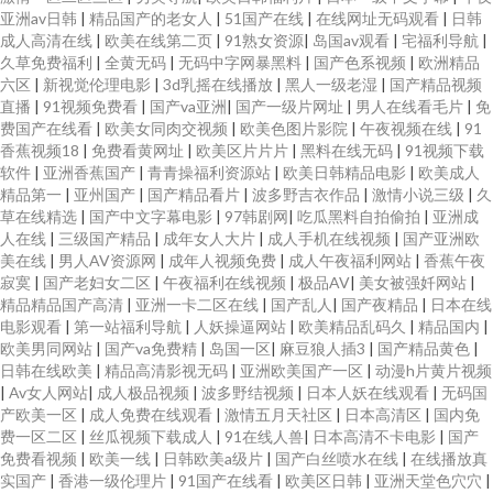
亚洲av日韩
|
精品国产的老女人
|
51国产在线
|
在线网址无码观看
|
日韩
成人高清在线
|
欧美在线第二页
|
91熟女资源
|
岛国av观看
|
宅福利导航
|
久草免费福利
|
全黄无码
|
无码中字网暴黑料
|
国产色系视频
|
欧洲精品
六区
|
新视觉伦理电影
|
3d乳摇在线播放
|
黑人一级老湿
|
国产精品视频
直播
|
91视频免费看
|
国产va亚洲
|
国产一级片网址
|
男人在线看毛片
|
免
费国产在线看
|
欧美女同肉交视频
|
欧美色图片影院
|
午夜视频在线
|
91
香蕉视频18
|
免费看黄网址
|
欧美区片片片
|
黑料在线无码
|
91视频下载
软件
|
亚洲香蕉国产
|
青青操福利资源站
|
欧美日韩精品电影
|
欧美成人
精品第一
|
亚州国产
|
国产精品看片
|
波多野吉衣作品
|
激情小说三级
|
久
草在线精选
|
国产中文字幕电影
|
97韩剧网
|
吃瓜黑料自拍偷拍
|
亚洲成
人在线
|
三级国产精品
|
成年女人大片
|
成人手机在线视频
|
国产亚洲欧
美在线
|
男人AV资源网
|
成年人视频免费
|
成人午夜福利网站
|
香蕉午夜
寂寞
|
国产老妇女二区
|
午夜福利在线视频
|
极品AV
|
美女被强奷网站
|
精品精品国产高清
|
亚洲一卡二区在线
|
国产乱人
|
国产夜精品
|
日本在线
电影观看
|
第一站福利导航
|
人妖操逼网站
|
欧美精品乱码久
|
精品国内
|
欧美男同网站
|
国产va免费精
|
岛国一区
|
麻豆狼人插3
|
国产精品黄色
|
日韩在线欧美
|
精品高清影视无码
|
亚洲欧美国产一区
|
动漫h片黄片视频
|
Av女人网站
|
成人极品视频
|
波多野结视频
|
日本人妖在线观看
|
无码国
产欧美一区
|
成人免费在线观看
|
激情五月天社区
|
日本高清区
|
国内免
费一区二区
|
丝瓜视频下载成人
|
91在线人兽
|
日本高清不卡电影
|
国产
免费看视频
|
欧美一线
|
日韩欧美a级片
|
国产白丝喷水在线
|
在线播放真
实国产
|
香港一级伦理片
|
91国产在线看
|
欧美区日韩
|
亚洲天堂色穴穴
|