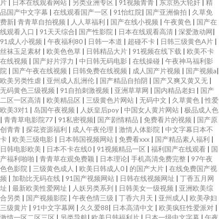
片
|
日本在线观看网站
|
另类亚洲专区
|
91视频青青
|
东京热大轮奸
|
精
品国产中文字幕
|
在线观看国产一区
|
91怡红院
|
国产亚洲偷拍
|
久草免
费新
|
青青草自拍视频
|
人人草福利
|
国产在线小视频
|
午夜黄色
|
国产在
线观看入口
|
91天天综合
|
国产性影院
|
日本在线观看高清
|
深爱激动网
|
91成人小视频
|
午夜福利80
|
日韩一本道
|
超碰不卡
|
日韩三级黄色A片
|
丝袜玉足素材
|
欧美色色草
|
日韩精品大片
|
91视频在线下载
|
欧美不卡
在线视频
|
国产好片浮力
|
中日韩无码电影
|
在线操碰
|
午夜神马福利影
院
|
国产午夜在线视频
|
日韩免费在线视频
|
成人国产片视频
|
国产视频a
|
欧美另类性虐
|
亚州成人乱洲伦
|
国产精品自拍阴
|
国产又爽又黄又无
|
无码黄色三级视频
|
91自拍刺激视频
|
亚洲草草网
|
国内精品老妇
|
国产
二区一区高清
|
欧美精品区
|
三级黄色片网站
|
无码中文
|
久草黄色
|
性爱
欧美3对1
|
岛国午夜视频
|
人妖皇后poy
|
中国女人黄片网站
|
极品成人色
|
青青草电影院77
|
91私密视频
|
国产剧情精品
|
免费看片的视频
|
国产原
创青青
|
探花资源福利
|
成人午夜伦理
|
激情人体影院
|
中文字幕日本不
卡
|
欧美三级电影
|
日本韩国视频网站
|
免费看xxx
|
国产精品素人福利
|
日韩电影欧美
|
日本不卡在线0
|
91视频精品一区
|
福利国产在线观看
|
国
产福利啪啪
|
青青草在观免费颖
|
日本理论
|
手机高清免费完整
|
97午夜
色色影院
|
三级黄色成人
|
欧美日韩成人0
|
的国产大片
|
在线免费国产视
频
|
加勒比无码在线
|
91国产视频网站
|
日韩在线视频网址
|
丁香五月网
址
|
最新欧美性爱网址
|
人妖另类系列
|
日韩美女一级视频
|
亚洲欧美综
合另类
|
国产视频影院
|
午夜色情三级
|
丁香六月天
|
亚州成人
|
欧美孕妇
三级黄片
|
91中文字幕网
|
久久爱88
|
日本高清中文
|
欧美疯狂性爱派对
|
激情一区二区三区
|
另类导航
|
欧美日韩福利片
|
日本一级中文字幕
|
午夜